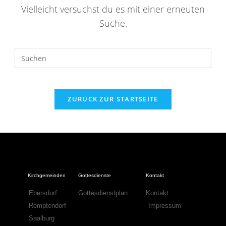
Vielleicht versuchst du es mit einer erneuten
Suche.
ZURÜCK ZUR STARTSEITE
Kirchgemeinden
Gottesdienste
Kontakt
Ebersdorf
Gottesdienstplan
Kontakt
Remptendorf
Impressum
Saalburg