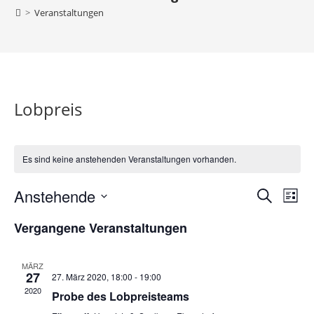
>
Veranstaltungen
Lobpreis
Es sind keine anstehenden Veranstaltungen vorhanden.
Anstehende
V
V
S
L
e
u
e
D
i
Vergangene Veranstaltungen
c
r
r
a
s
h
a
t
t
a
e
n
e
u
MÄRZ
n
27
27. März 2020, 18:00
-
19:00
s
m
s
2020
Probe des Lobpreisteams
t
w
t