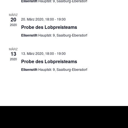
a
Elisenstift
Hauptstr. 9, Saalburg-Ebersdorf
ä
a
l
h
l
t
MÄRZ
l
20
20. März 2020, 18:00
-
19:00
u
t
e
2020
Probe des Lobpreisteams
n
u
n
Elisenstift
Hauptstr. 9, Saalburg-Ebersdorf
g
.
n
A
g
MÄRZ
n
13
13. März 2020, 18:00
-
19:00
e
s
2020
Probe des Lobpreisteams
n
i
Elisenstift
Hauptstr. 9, Saalburg-Ebersdorf
S
c
u
h
t
c
e
h
n
e
-
u
N
n
a
d