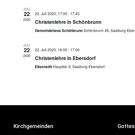
h
JULI
l
22
22. Juli 2020, 17:00
-
17:45
e
2020
Christenlehre in Schönbrunn
n
Gemeindehaus Schönbrunn
Schönbrunn 46, Saalburg-Eber
.
JULI
22
22. Juli 2020, 16:00
-
17:00
2020
Christenlehre in Ebersdorf
Elisenstift
Hauptstr. 9, Saalburg-Ebersdorf
Kirchgemeinden
Gottes