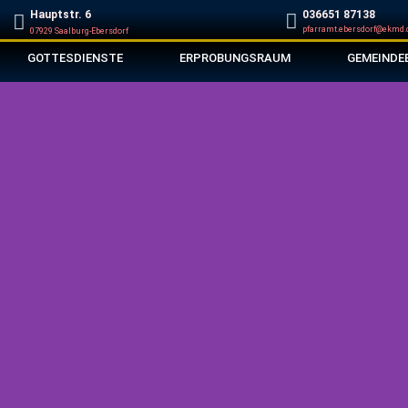
Hauptstr. 6
‭036651 87138‬
pfarramt.ebersdorf@ekmd.
07929 Saalburg-Ebersdorf
GOTTESDIENSTE
ERPROBUNGSRAUM
GEMEINDE