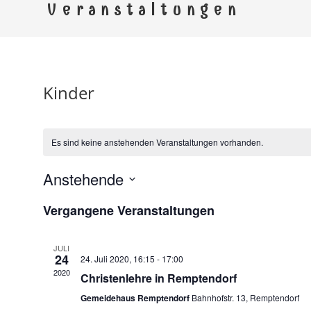
Kirchspi
Veranstaltungen
Gemeinden Ebersdorf, Remptendorf, Saalbu
Kinder
Es sind keine anstehenden Veranstaltungen vorhanden.
Anstehende
D
Vergangene Veranstaltungen
a
t
u
JULI
24
24. Juli 2020, 16:15
-
17:00
m
2020
Christenlehre in Remptendorf
w
Gemeidehaus Remptendorf
Bahnhofstr. 13, Remptendorf
ä