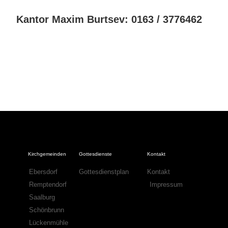
Kantor Maxim Burtsev: 0163 / 3776462
Kirchgemeinden
Gottesdienste
Kontakt
Ebersdorf
Gottesdienstplan
Kontakt
Remptendorf
Impressum
Saalburg
Schönbrunn
Lückenmühle