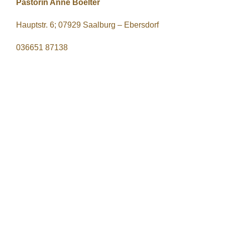
Pastorin Anne Boelter
Hauptstr. 6; 07929 Saalburg – Ebersdorf
036651 87138
Maxim Burtsev