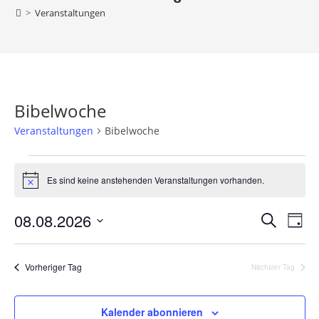
>
Veranstaltungen
Bibelwoche
Veranstaltungen
Bibelwoche
Es sind keine anstehenden Veranstaltungen vorhanden.
H
i
n
08.08.2026
V
V
S
w
T
e
e
u
e
D
a
i
c
r
s
r
a
g
h
Vorheriger Tag
Nächster Tag
a
t
a
e
n
u
n
s
m
Kalender abonnieren
s