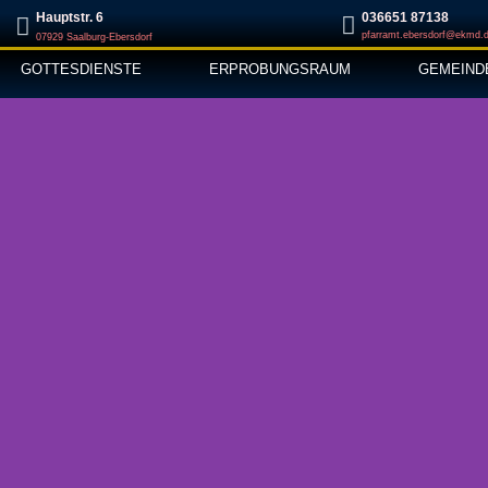
Hauptstr. 6
‭036651 87138‬
pfarramt.ebersdorf@ekmd.
07929 Saalburg-Ebersdorf
GOTTESDIENSTE
ERPROBUNGSRAUM
GEMEIND