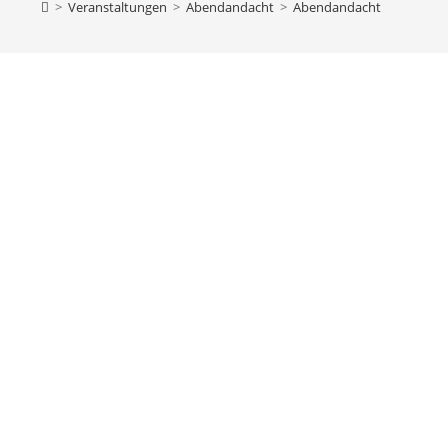
>
Veranstaltungen
>
Abendandacht
>
Abendandacht
bach