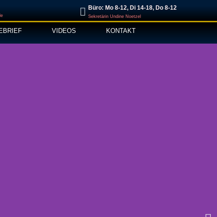
Büro: Mo 8-12, Di 14-18, Do 8-12
de
Sekretärin Undine Noetzel
EBRIEF
VIDEOS
KONTAKT