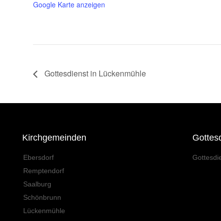
Google Karte anzeigen
Gottesdienst in Lückenmühle
Kirchgemeinden
Gottes
Ebersdorf
Gottesdi
Remptendorf
Saalburg
Schönbrunn
Lückenmühle