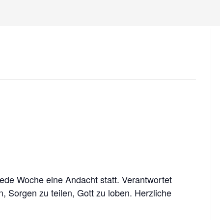
el Ebersdorf
rg, Schönbrunn, Altengesees, Thimmendorf, Weis
 jede Woche eine Andacht statt. Verantwortet
, Sorgen zu teilen, Gott zu loben. Herzliche