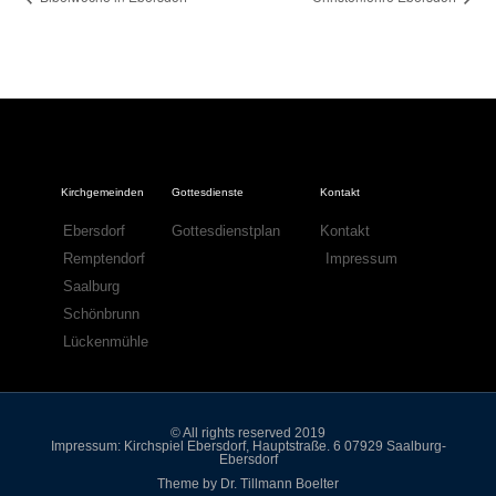
Kirchgemeinden
Gottesdienste
Kontakt
Ebersdorf
Gottesdienstplan
Kontakt
Remptendorf
Impressum
Saalburg
Schönbrunn
Lückenmühle
© All rights reserved 2019
Impressum: Kirchspiel Ebersdorf, Hauptstraße. 6 07929 Saalburg-
Ebersdorf
Theme by Dr. Tillmann Boelter