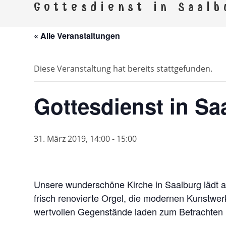
Kirchspi
Gottesdienst in Saalb
Gemeinden Ebersdorf, Remptendorf, Saalbu
« Alle Veranstaltungen
Diese Veranstaltung hat bereits stattgefunden.
Gottesdienst in Sa
31. März 2019, 14:00
-
15:00
Unsere wunderschöne Kirche in Saalburg lädt al
frisch renovierte Orgel, die modernen Kunstwer
wertvollen Gegenstände laden zum Betrachten