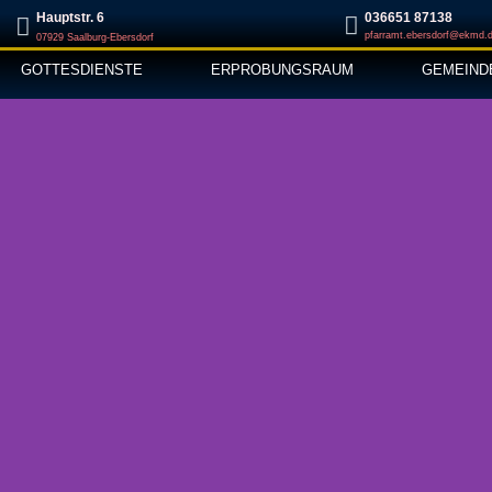
Hauptstr. 6
‭036651 87138‬
pfarramt.ebersdorf@ekmd.
07929 Saalburg-Ebersdorf
GOTTESDIENSTE
ERPROBUNGSRAUM
GEMEIND