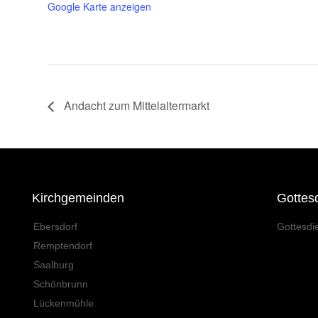
Google Karte anzeigen
Andacht zum Mittelaltermarkt
Kirchgemeinden
Gottes
Ebersdorf
Gottesdi
Remptendorf
Saalburg
Schönbrunn
Lückenmühle