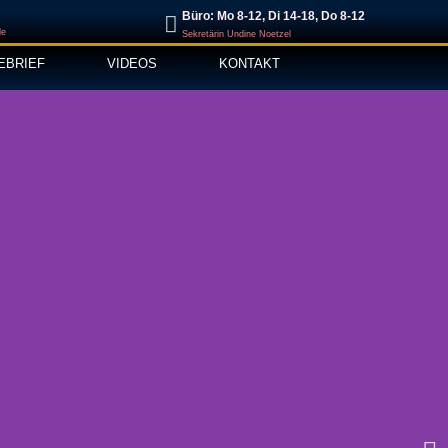
Büro: Mo 8-12, Di 14-18, Do 8-12
de
Sekretärin Undine Noetzel
EBRIEF
VIDEOS
KONTAKT