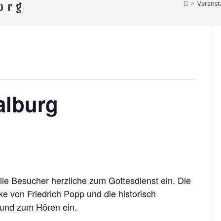
el Ebersdorf
>
Veranst
urg
rg, Schönbrunn, Altengesees, Thimmendorf, Weis
alburg
le Besucher herzliche zum Gottesdienst ein. Die
ke von Friedrich Popp und die historisch
 und zum Hören ein.