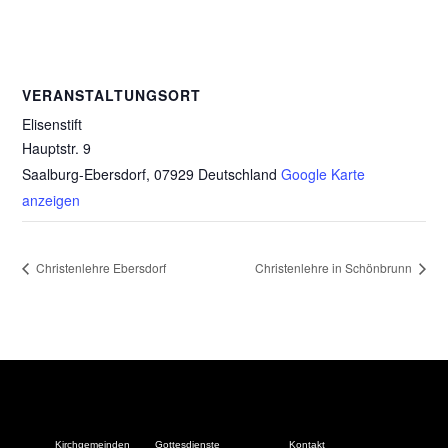
VERANSTALTUNGSORT
Elisenstift
Hauptstr. 9
Saalburg-Ebersdorf
,
07929
Deutschland
Google Karte
anzeigen
Christenlehre Ebersdorf
Christenlehre in Schönbrunn
Kirchgemeinden
Gottesdienste
Kontakt