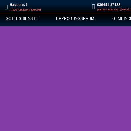
Hauptstr. 6
‭036651 87138‬
pfarramt.ebersdorf@ekmd.
07929 Saalburg-Ebersdorf
GOTTESDIENSTE
ERPROBUNGSRAUM
GEMEIND