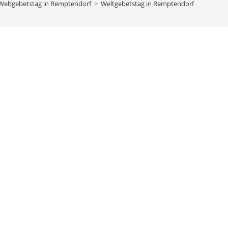
Weltgebetstag in Remptendorf
>
Weltgebetstag in Remptendorf
bach