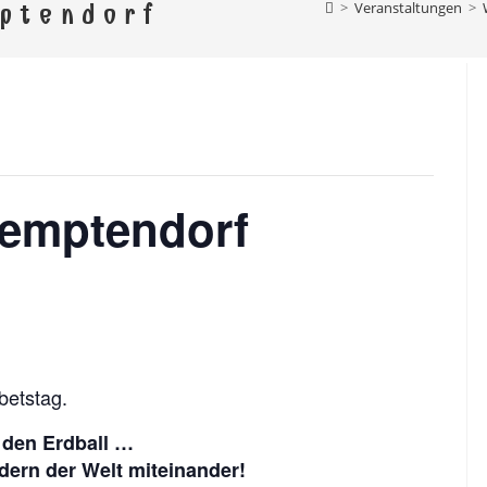
el Ebersdorf
>
Veranstaltungen
>
ptendorf
rg, Schönbrunn, Altengesees, Thimmendorf, Weis
Remptendorf
betstag.
 den Erdball …
dern der Welt miteinander!