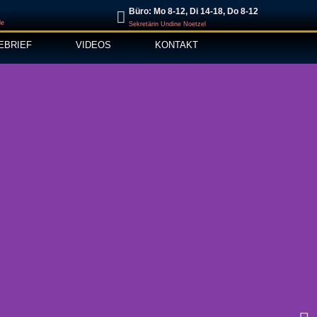
Büro: Mo 8-12, Di 14-18, Do 8-12
de
Sekretärin Undine Noetzel
EBRIEF
VIDEOS
KONTAKT