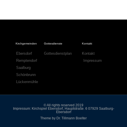
Kirchgemeinden
Gottesdienste
Kontakt
Ebersdorf
Gottesdienstplan
Kontakt
Remptendorf
Impressum
Saalburg
Schönbrunn
Lückenmühle
© All rights reserved 2019
Impressum: Kirchspiel Ebersdorf, Hauptstraße. 6 07929 Saalburg-
Ebersdorf
Theme by Dr. Tillmann Boelter