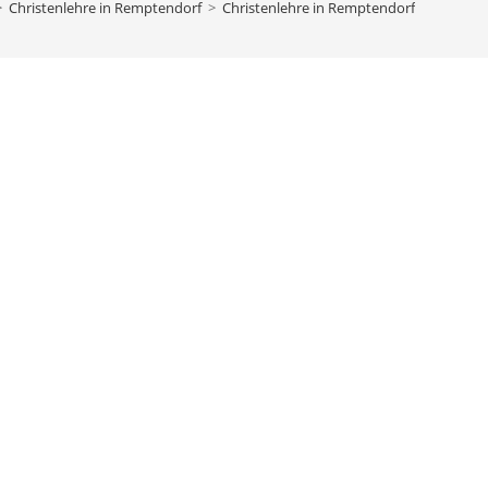
>
Christenlehre in Remptendorf
>
Christenlehre in Remptendorf
bach