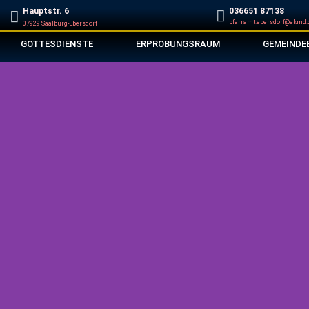
Hauptstr. 6
‭036651 87138‬
pfarramt.ebersdorf@ekmd.
07929 Saalburg-Ebersdorf
GOTTESDIENSTE
ERPROBUNGSRAUM
GEMEINDE