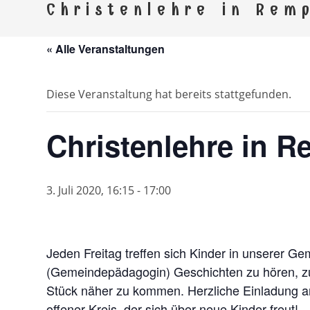
Kirchspi
Christenlehre in Rem
Gemeinden Ebersdorf, Remptendorf, Saalbu
« Alle Veranstaltungen
Diese Veranstaltung hat bereits stattgefunden.
Christenlehre in 
3. Juli 2020, 16:15
-
17:00
Jeden Freitag treffen sich Kinder in unserer 
(Gemeindepädagogin) Geschichten zu hören, zu
Stück näher zu kommen. Herzliche Einladung an 
offener Kreis, der sich über neue Kinder freut!