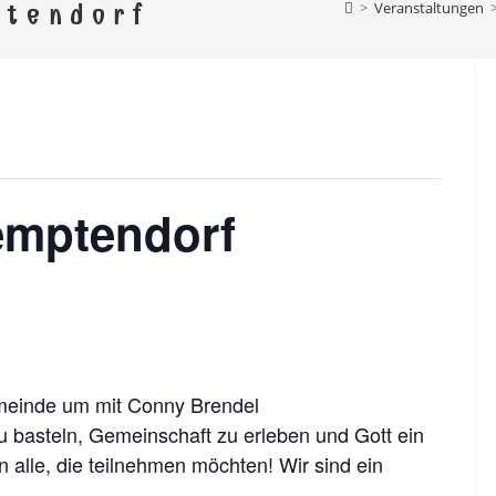
el Ebersdorf
>
Veranstaltungen
ptendorf
rg, Schönbrunn, Altengesees, Thimmendorf, Weis
Remptendorf
Gemeinde um mit Conny Brendel
 basteln, Gemeinschaft zu erleben und Gott ein
alle, die teilnehmen möchten! Wir sind ein