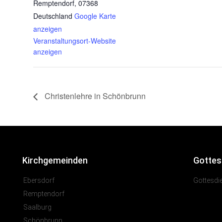
Remptendorf
,
07368
Deutschland
Google Karte
anzeigen
Veranstaltungsort-Website
anzeigen
Christenlehre in Schönbrunn
Kirchgemeinden
Gottes
Ebersdorf
Gottesdi
Remptendorf
Saalburg
Schönbrunn