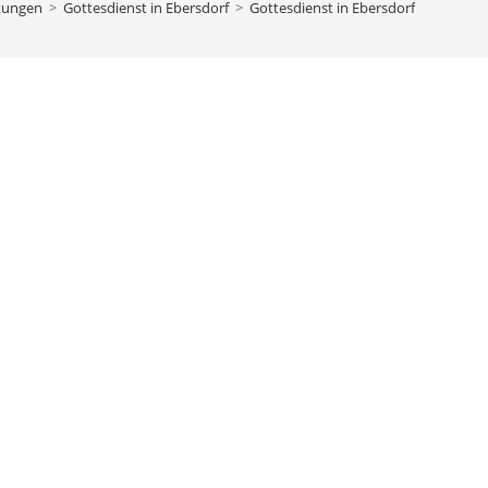
tungen
>
Gottesdienst in Ebersdorf
>
Gottesdienst in Ebersdorf
bach