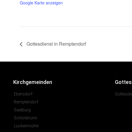
Google Karte anzeigen
Gottesdienst in Remptendorf
Kirchgemeinden
Gottes
Ebersdorf
Gottesdi
Remptendorf
Saalburg
Schönbrunn
Lückenmühle