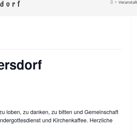
el Ebersdorf
>
Veranstal
dorf
rg, Schönbrunn, Altengesees, Thimmendorf, Weis
ersdorf
 zu loben, zu danken, zu bitten und Gemeinschaft
ndergottesdienst und Kirchenkaffee. Herzliche