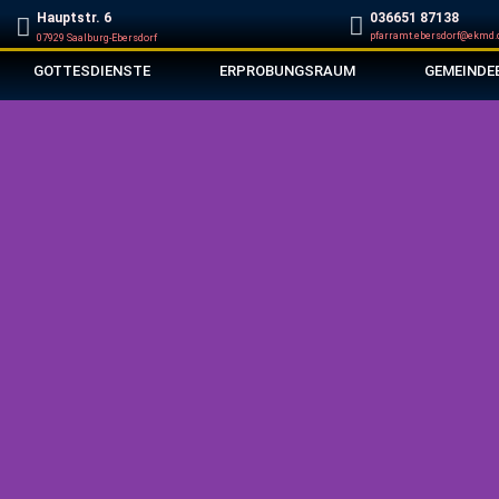
Hauptstr. 6
‭036651 87138‬
pfarramt.ebersdorf@ekmd.
07929 Saalburg-Ebersdorf
GOTTESDIENSTE
ERPROBUNGSRAUM
GEMEINDE