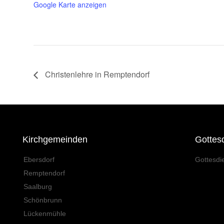
Google Karte anzeigen
Christenlehre in Remptendorf
Kirchgemeinden
Gottes
Ebersdorf
Gottesdi
Remptendorf
Saalburg
Schönbrunn
Lückenmühle