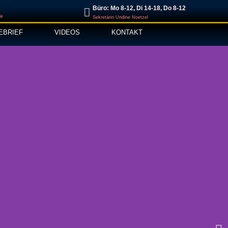
Büro: Mo 8-12, Di 14-18, Do 8-12
de
Sekretärin Undine Noetzel
EBRIEF
VIDEOS
KONTAKT