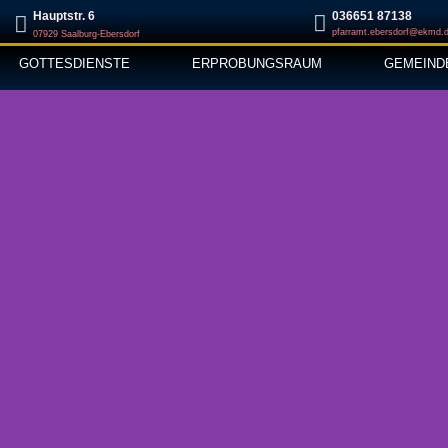
Hauptstr. 6
‭036651 87138‬
pfarramt.ebersdorf@ekmd.
07929 Saalburg-Ebersdorf
GOTTESDIENSTE
ERPROBUNGSRAUM
GEMEIND