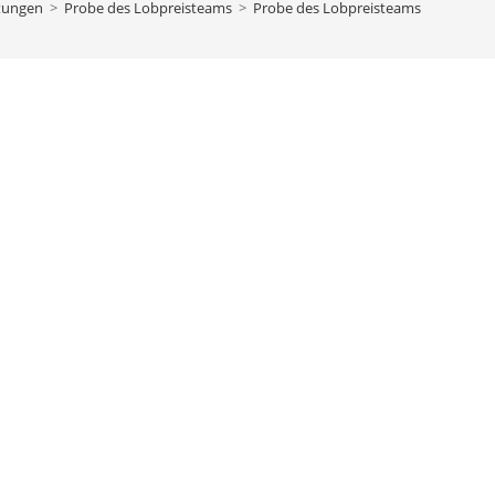
tungen
>
Probe des Lobpreisteams
>
Probe des Lobpreisteams
bach