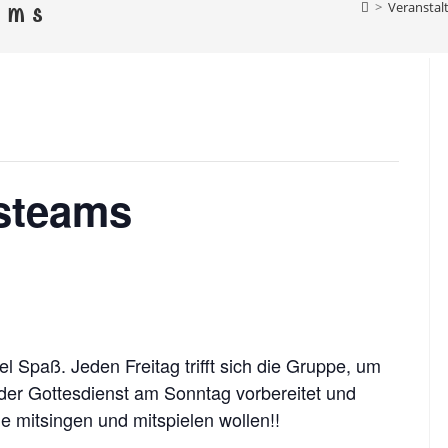
el Ebersdorf
>
Veranstal
ams
rg, Schönbrunn, Altengesees, Thimmendorf, Weis
steams
l Spaß. Jeden Freitag trifft sich die Gruppe, um
der Gottesdienst am Sonntag vorbereitet und
ie mitsingen und mitspielen wollen!!